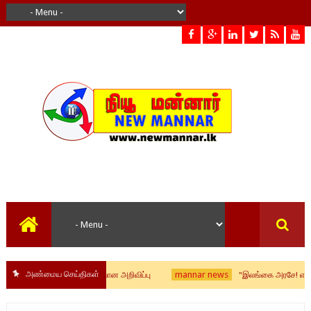
அண்மைய செய்திகள்
mannar news
ை தொடர்பில் வௌியான அறிவிப்பு
"இலங்கை அரசே! எமது பூர்வீக ந