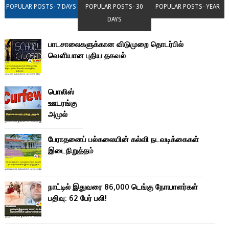
POPULAR POSTS- 7 DAYS
POPULAR POSTS- 30
POPULAR POSTS- YEAR
DAYS
பாடசாலைகளுக்கான விடுமுறை தொடர்பில்
வௌியான புதிய தகவல்
பொலிஸ்
ஊடரங்கு
அமுல்
பேராதனைப் பல்கலையின் கல்வி நடவடிக்கைகள்
இடைநிறுத்தம்
நாட்டில் இதுவரை 86,000 டெங்கு நோயாளர்கள்
பதிவு: 62 பேர் பலி!