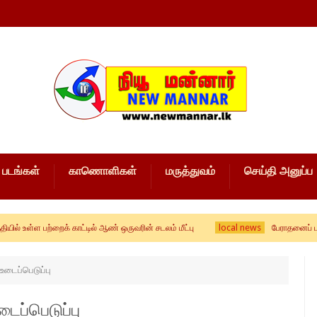
படங்கள்
காணொளிகள்
மருத்துவம்
செய்தி அனுப்ப
local news
பற்றைக் காட்டில் ஆண் ஒருவரின் சடலம் மீட்பு
பேராதனைப் பல்கலை மாண
உடைப்பெடுப்பு
ைப்பெடுப்பு