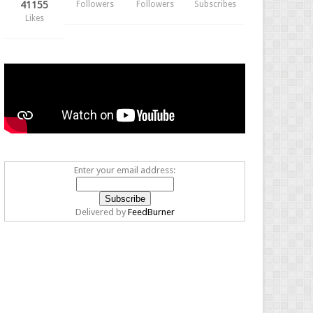
41155
Followers
Followers
Subscribes
Likes
Enter your email address:
Delivered by
FeedBurner