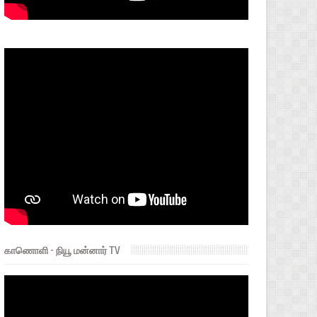
காணொளி - நியூ மன்னார் TV