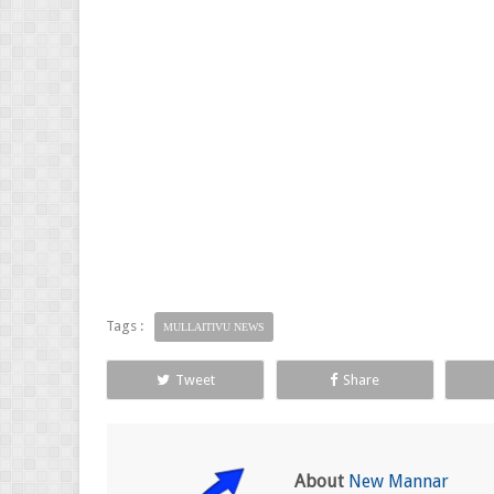
Tags :
MULLAITIVU NEWS
Tweet
Share
About
New Mannar