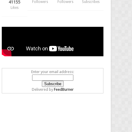
41155
Followers
Followers
Subscribes
Likes
Enter your email address:
Delivered by
FeedBurner