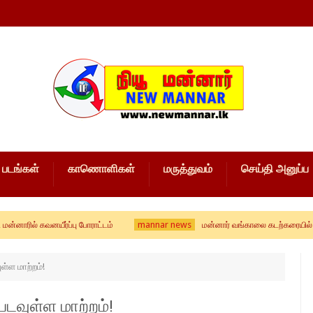
படங்கள்
காணொளிகள்
மருத்துவம்
செய்தி அனுப்ப
mannar news
னயீர்ப்பு போராட்டம்
மன்னார் வங்காலை கடற்கரையில் கரை ஒதுங்க
்ள மாற்றம்!
டவுள்ள மாற்றம்!