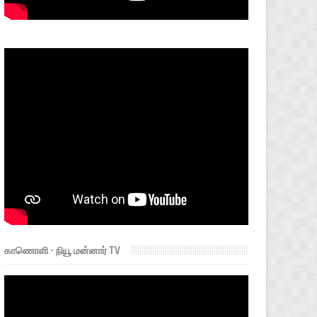
காணொளி - நியூ மன்னார் TV