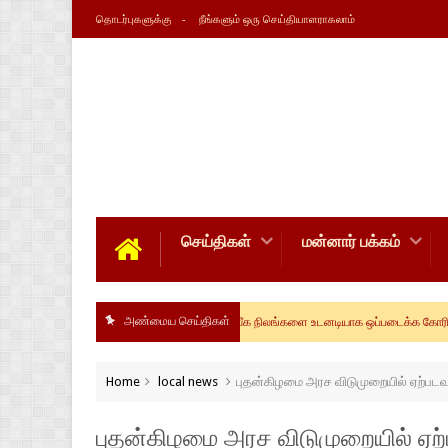
தொடர்புகளுக்கு
நீங்களும் ஒரு செய்தியாளராகலாம்
செய்திகள்
மன்னார் பக்கம்
mannar news
அண்மைய செய்திகள்
மக்களின் பூர்வீக நிலங்களை உடனடியாக ஒப்படைக்க கோரி மன்னாரில் கவ
Home
local news
புதன்கிழமை அரச விடுமுறையில் ஏற்படவுள
புதன்கிழமை அரச விடுமுறையில் ஏற்ப