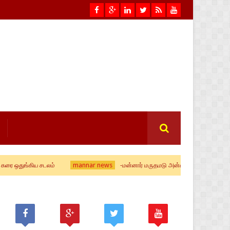
mannar news
ிய சடலம்
-மன்னார் மருதமடு அன்னையின் ஆவணித் திருவிழா கொடிய