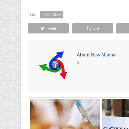
Tags :
LOCAL NEWS
Tweet
Share
About
New Mannar
#