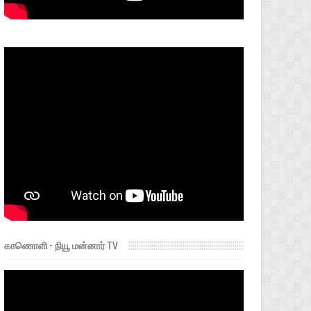
காணொளி - நியூ மன்னார் TV