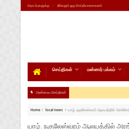
தொடர்புகளுக்கு
நீங்களும் ஒரு செய்தியாளராகலாம்
செய்திகள்
மன்னார் பக்கம்
அண்மைய செய்திகள்
Home
local news
யாழ். நகுலேஸ்வரம் ஆலயத்தில் அரங்கேறி
யாழ். நகுலேஸ்வரம் ஆலயத்தில் அரங்