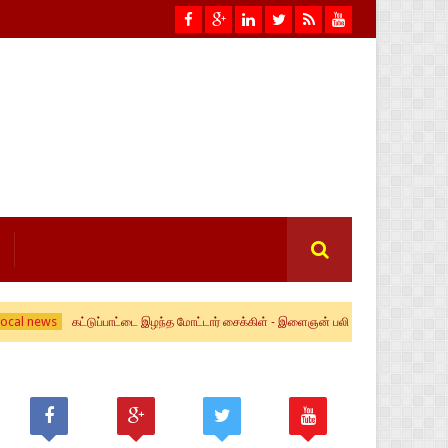
local news
கட்டுப்பாட்டை இழந்த மோட்டார் சைக்கிள் - இளைஞன் பலி
கிளிநொச