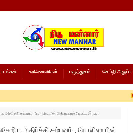
படங்கள்
காணொளிகள்
மருத்துவம்
செய்தி அனுப்ப
local news
ய அதிர்ச்சி சம்பவம் ; பொலிஸாரின் அதிரடியால் பிடிபட்ட இருவர்
கேறிய அதிர்ச்சி சம்பவம் ; பொலிஸாரின்