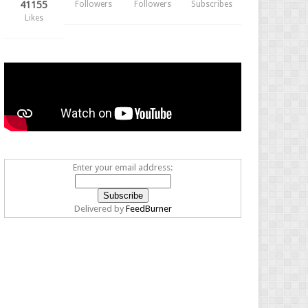
41155
Followers
Followers
Subscribes
Likes
Enter your email address:
Delivered by
FeedBurner