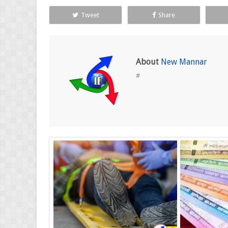
Tweet
Share
About
New Mannar
#