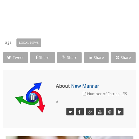
Tags :
LOCAL NEWS
Tweet
Share
Share
Share
Share
About
New Mannar
Number of Entries :
35
#