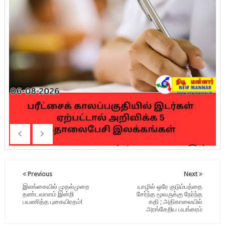
Previous
Next
இலங்கையில் முதல்முறை
யாழில் ஒரே குடும்பத்தை
தண்டவாளம் இன்றி
சேர்ந்த மூவருக்கு நேர்ந்த
பயணித்த புகையிரதம்!
கதி ; அதிகாலையில்
அரங்கேறிய பயங்கரம்