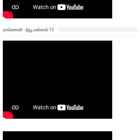
காணொளி - நியூ மன்னார் TV