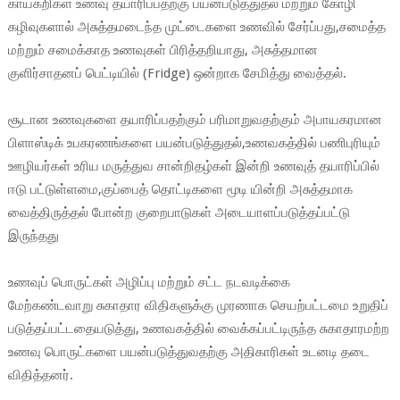
காய்கறிகள் உணவு தயாரிப்பதற்கு பயன்படுத்துதல் மற்றும் கோழி
கழிவுகளால் அசுத்தமடைந்த முட்டைகளை உணவில் சேர்ப்பது,சமைத்த
மற்றும் சமைக்காத உணவுகள் பிரித்தறியாது, அசுத்தமான
குளிர்சாதனப் பெட்டியில் (Fridge) ஒன்றாக சேமித்து வைத்தல்.
சூடான உணவுகளை தயாரிப்பதற்கும் பரிமாறுவதற்கும் அபாயகரமான
பிளாஸ்டிக் உபகரணங்களை பயன்படுத்துதல்,உணவகத்தில் பணிபுரியும்
ஊழியர்கள் உரிய மருத்துவ சான்றிதழ்கள் இன்றி உணவுத் தயாரிப்பில்
ஈடு பட்டுள்ளமை,குப்பைத் தொட்டிகளை மூடி யின்றி அசுத்தமாக
வைத்திருத்தல் போன்ற குறைபாடுகள் அடையாளப்படுத்தப்பட்டு
இருந்தது
உணவுப் பொருட்கள் அழிப்பு மற்றும் சட்ட நடவடிக்கை
மேற்கண்டவாறு சுகாதார விதிகளுக்கு முரணாக செயற்பட்டமை உறுதிப்
படுத்தப்பட்டதையடுத்து, உணவகத்தில் வைக்கப்பட்டிருந்த சுகாதாரமற்ற
உணவு பொருட்களை பயன்படுத்துவதற்கு அதிகாரிகள் உடனடி தடை
விதித்தனர்.