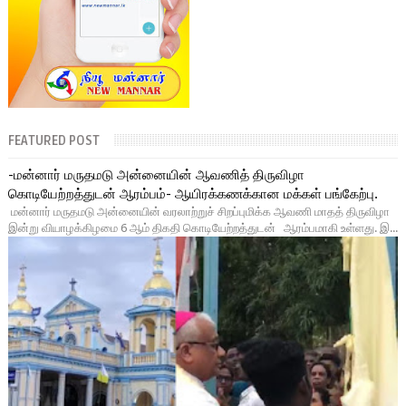
FEATURED POST
-மன்னார் மருதமடு அன்னையின் ஆவணித் திருவிழா
கொடியேற்றத்துடன் ஆரம்பம்- ஆயிரக்கணக்கான மக்கள் பங்கேற்பு.
மன்னார் மருதமடு அன்னையின் வரலாற்றுச் சிறப்புமிக்க ஆவணி மாதத் திருவிழா
இன்று வியாழக்கிழமை 6 ஆம் திகதி கொடியேற்றத்துடன் ஆரம்பமாகி உள்ளது. இ...