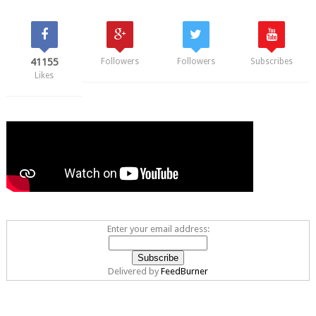
41155
Followers
Followers
Subscribes
Likes
Enter your email address:
Delivered by
FeedBurner