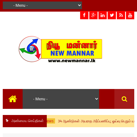
அண்மைய செய்திகள்
local news
34 ஆண்டுகள் அயராத அர்ப்பணிப்பு; ஓய்வு பெறும் யாழ்ப்பாண சி