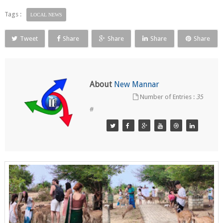
Tags :
LOCAL NEWS
Tweet
Share
Share
Share
Share
About
New Mannar
Number of Entries :
35
#