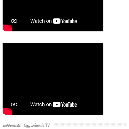
காணொளி - நியூ மன்னார் TV