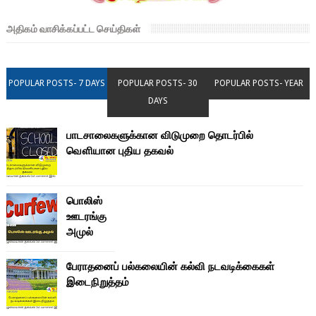
அதிகம் வாசிக்கப்பட்ட செய்திகள்
POPULAR POSTS- 7 DAYS
POPULAR POSTS- 30
POPULAR POSTS- YEAR
DAYS
பாடசாலைகளுக்கான விடுமுறை தொடர்பில்
வௌியான புதிய தகவல்
பொலிஸ்
ஊடரங்கு
அமுல்
பேராதனைப் பல்கலையின் கல்வி நடவடிக்கைகள்
இடைநிறுத்தம்