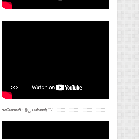
காணொளி - நியூ மன்னார் TV