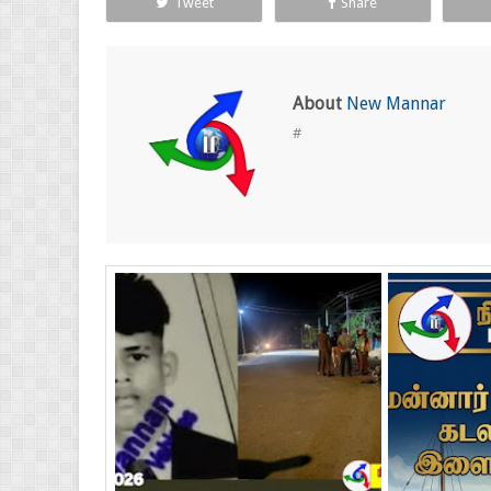
Tweet
Share
About
New Mannar
#