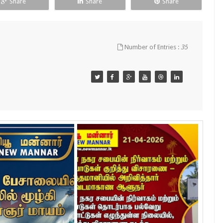
Share
Share
Share
Number of Entries :
35