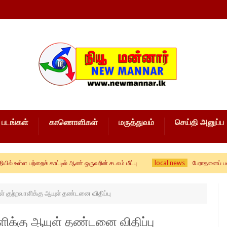
படங்கள்
காணொளிகள்
மருத்துவம்
செய்தி அனுப்ப
local news
்றைக் காட்டில் ஆண் ஒருவரின் சடலம் மீட்பு
பேராதனைப் பல்கலை மாணவர
 குற்றவாளிக்கு ஆயுள் தண்டனை விதிப்பு
ிக்கு ஆயுள் தண்டனை விதிப்பு