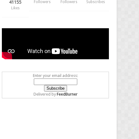
41155
Followers
Followers
Subscribes
Likes
Enter your email address:
Delivered by
FeedBurner