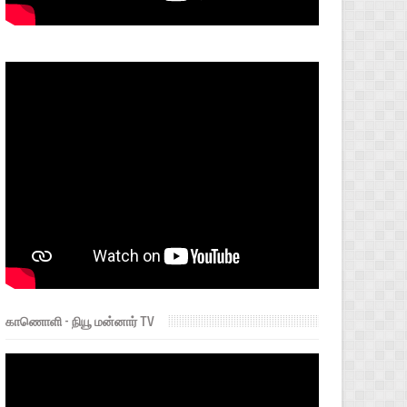
காணொளி - நியூ மன்னார் TV