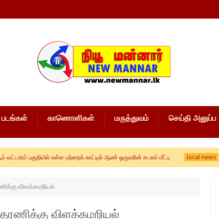
படங்கள்
காணொளிகள்
மருத்துவம்
செய்தி அனுப்ப
local news
குதியில் உள்ள பற்றைக் காட்டில் ஆண் ஒருவரின் சடலம் மீட்பு
பேராதனைப
ிக்கு விளக்கமறியல்
தரணிக்கு விளக்கமறியல்