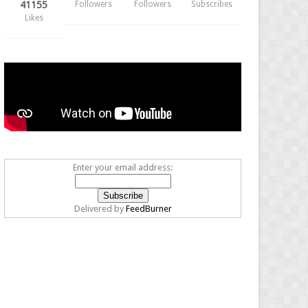
41155
Followers
Followers
Subscribes
Likes
Enter your email address:
Delivered by
FeedBurner