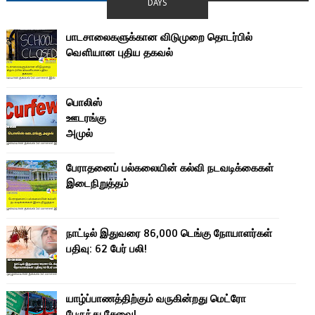
DAYS
பாடசாலைகளுக்கான விடுமுறை தொடர்பில்
வௌியான புதிய தகவல்
பொலிஸ்
ஊடரங்கு
அமுல்
பேராதனைப் பல்கலையின் கல்வி நடவடிக்கைகள்
இடைநிறுத்தம்
நாட்டில் இதுவரை 86,000 டெங்கு நோயாளர்கள்
பதிவு: 62 பேர் பலி!
யாழ்ப்பாணத்திற்கும் வருகின்றது மெட்ரோ
பேருந்து சேவை!