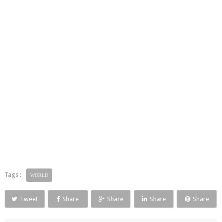
Tags :
WORLD
Tweet
Share
Share
Share
Share