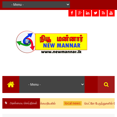
அண்மைய செய்திகள்
local news
்சர் அகில விராஜ் விளக்கமறியலில்
மெட்ரோ பேருந்துகளில் போதைப்பொர