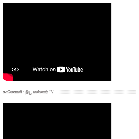
காணொளி - நியூ மன்னார் TV