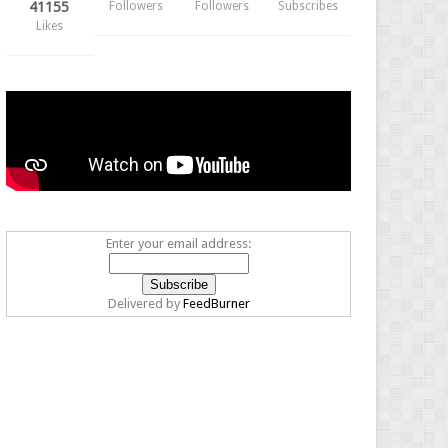
41155
Followers
Followers
Subscribes
Likes
Enter your email address:
Delivered by
FeedBurner