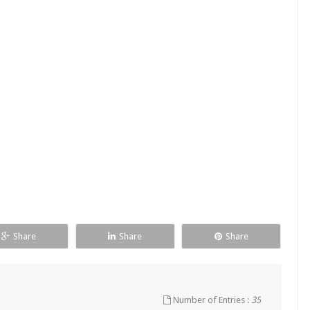
Share
Share
Share
Number of Entries :
35