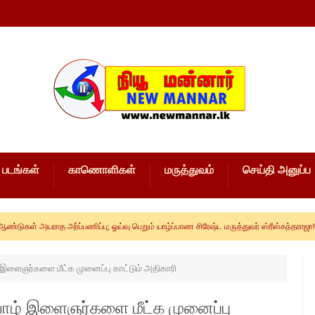
படங்கள்
காணொளிகள்
மருத்துவம்
செய்தி அனுப்ப
loc
ராத அர்ப்பணிப்பு; ஓய்வு பெறும் யாழ்ப்பாண சிரேஷ்ட மருத்துவர் ஸ்ரீஸ்கந்தராஜா!
இளைஞர்களை மீட்க முனைப்பு காட்டும் அதிகாரி
ாழ் இளைஞர்களை மீட்க முனைப்பு