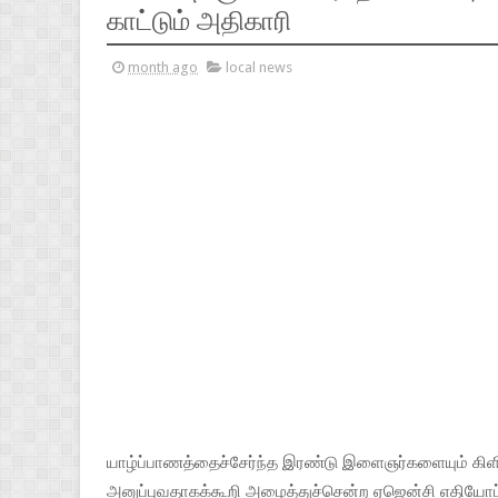
காட்டும் அதிகாரி
month ago
local news
யாழ்ப்பாணத்தைச்சேர்ந்த இரண்டு இளைஞர்களையும் கிளி
அனுப்புவதாகக்கூறி அழைத்துச்சென்ற ஏஜென்சி எதியோப