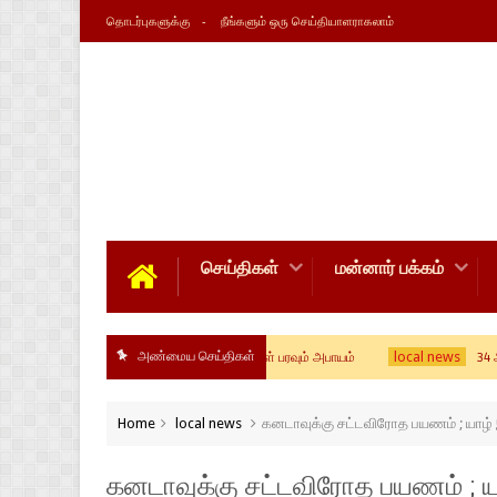
தொடர்புகளுக்கு
நீங்களும் ஒரு செய்தியாளராகலாம்
செய்திகள்
மன்னார் பக்கம்
அண்மைய செய்திகள்
local news
ில் எலிக் காய்ச்சல், தொற்று நோய்கள் பரவும் அபாயம்
34 ஆண்டுகள் அய
Home
local news
கனடாவுக்கு சட்டவிரோத பயணம் ; யாழ் 
கனடாவுக்கு சட்டவிரோத பயணம் ; ய