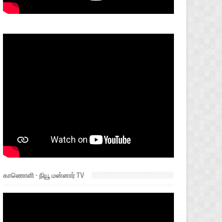
காணொளி - நியூ மன்னார் TV