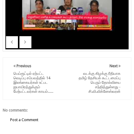
Previous
Next
பெய்ரூட்டில் ஏற்பட்ட
வடக்கு கிழக்கு ரீதியாக
வெடிப்பு சம்பவத்தில் 14
தமிழ் தேசியக் கூட்டமைப்பு
இலங்கையர்கள் உட்பட
பெரும் தோல்வியை
ஐயாயிரத்துக்கும்
சந்தித்துள்ளது -
மேற்பட்டவர்கள் காயம்......
சி.வி.விக்னேஸ்வரன்
No comments:
Post a Comment