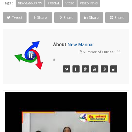
Tags :
NEWMANNAR TV
SPECIAL
VIDEO
VIDEO NEWS
Tweet
Share
Share
Share
Share
About
New Mannar
Number of Entries :
35
#