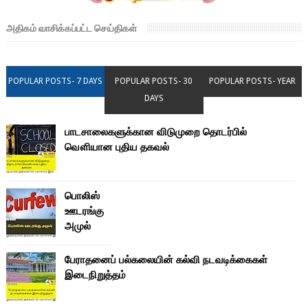
அதிகம் வாசிக்கப்பட்ட செய்திகள்
POPULAR POSTS- 7 DAYS
POPULAR POSTS- 30
POPULAR POSTS- YEAR
DAYS
பாடசாலைகளுக்கான விடுமுறை தொடர்பில்
வௌியான புதிய தகவல்
பொலிஸ்
ஊடரங்கு
அமுல்
பேராதனைப் பல்கலையின் கல்வி நடவடிக்கைகள்
இடைநிறுத்தம்