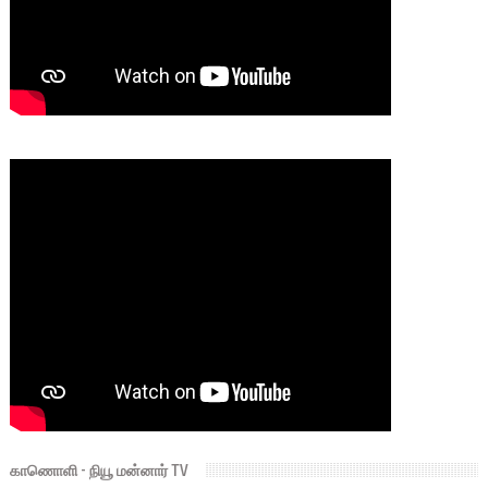
காணொளி - நியூ மன்னார் TV