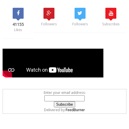
41155
Followers
Followers
Subscribes
Likes
Enter your email address:
Delivered by
FeedBurner