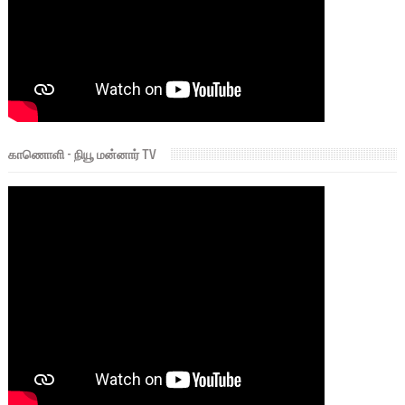
காணொளி - நியூ மன்னார் TV