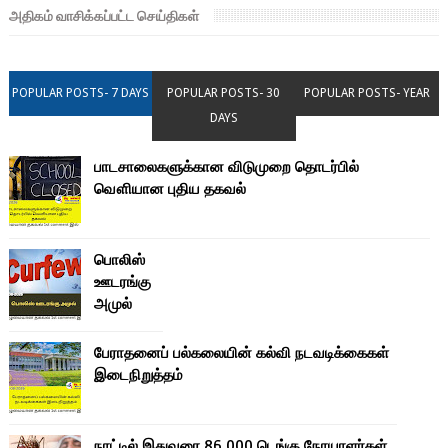
அதிகம் வாசிக்கப்பட்ட செய்திகள்
POPULAR POSTS- 7 DAYS
POPULAR POSTS- 30
POPULAR POSTS- YEAR
DAYS
பாடசாலைகளுக்கான விடுமுறை தொடர்பில்
வௌியான புதிய தகவல்
பொலிஸ்
ஊடரங்கு
அமுல்
பேராதனைப் பல்கலையின் கல்வி நடவடிக்கைகள்
இடைநிறுத்தம்
நாட்டில் இதுவரை 86,000 டெங்கு நோயாளர்கள்