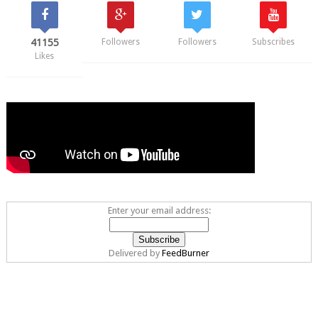
41155
Followers
Followers
Subscribes
Likes
Enter your email address:
Delivered by
FeedBurner