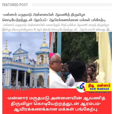
FEATURED POST
-மன்னார் மருதமடு அன்னையின் ஆவணித் திருவிழா
கொடியேற்றத்துடன் ஆரம்பம்- ஆயிரக்கணக்கான மக்கள் பங்கேற்பு.
மன்னார் மருதமடு அன்னையின் வரலாற்றுச் சிறப்புமிக்க ஆவணி மாதத் திருவிழா
இன்று வியாழக்கிழமை 6 ஆம் திகதி கொடியேற்றத்துடன் ஆரம்பமாகி உள்ளது. இ...