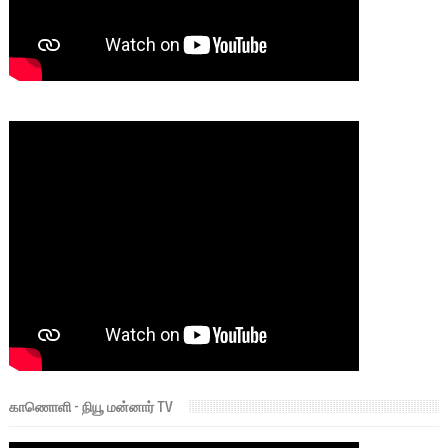
காணொளி - நியூ மன்னார் TV