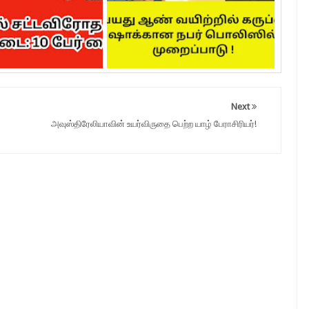
Next
அவுஸ்திரேலியாவின் உயர்விருதை பெற்ற யாழ் பேராசிரியர்!