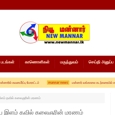
படங்கள்
காணொளிகள்
மருத்துவம்
செய்தி அனுப்ப
mannar news
யீர்ப்பு போராட்டம்
மன்னார் வங்காலை கடற்கரையில் கரை ஒதுங்கி
ய இளம் தவில் கலைஞரின் மரணம்
திய இளம் தவில் கலைஞரின் மரணம்