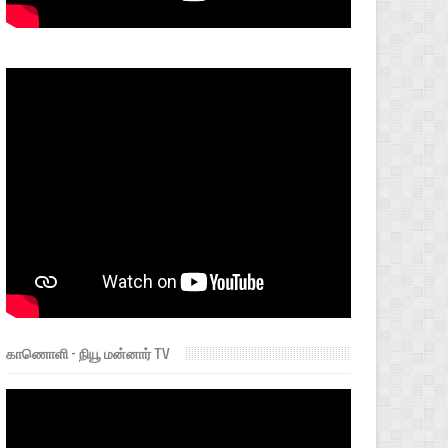
காணொளி - நியூ மன்னார் TV