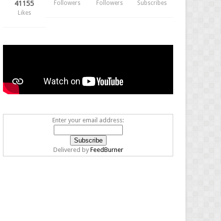
41155
Followers
Followers
Subscribes
Likes
Enter your email address:
Delivered by
FeedBurner