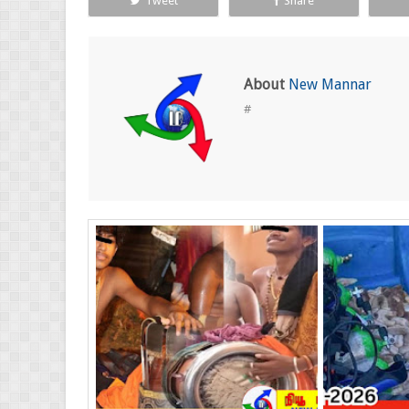
Tweet
Share
About
New Mannar
#