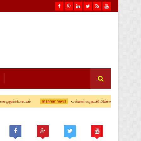
mannar news
ய சடலம்
-மன்னார் மருதமடு அன்னையின் ஆவணித் திருவிழா கொடிய