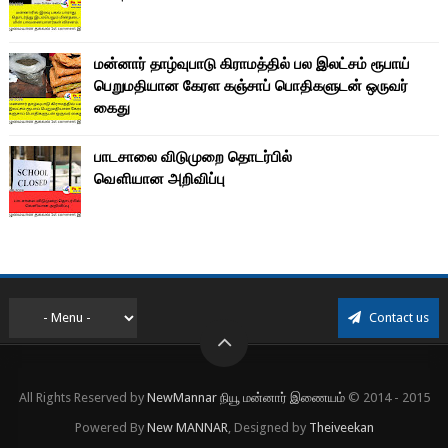
மன்னார் தாழ்வுபாடு கிராமத்தில் பல இலட்சம் ரூபாய்
பெறுமதியான கேரள கஞ்சாப் பொதிகளுடன் ஒருவர்
கைது
பாடசாலை விடுமுறை தொடர்பில்
வௌியான அறிவிப்பு
Contact us
All Rights Reserved by
NewMannar நியூ மன்னார் இணையம்
© 2014 - 2015
Powered By
New MANNAR
, Designed by
Theiveekan