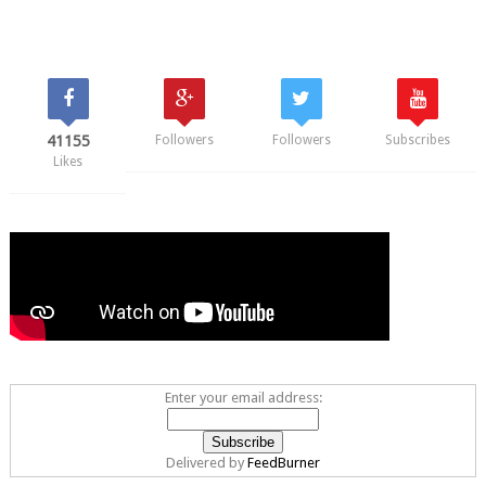
41155
Followers
Followers
Subscribes
Likes
Enter your email address:
Delivered by
FeedBurner