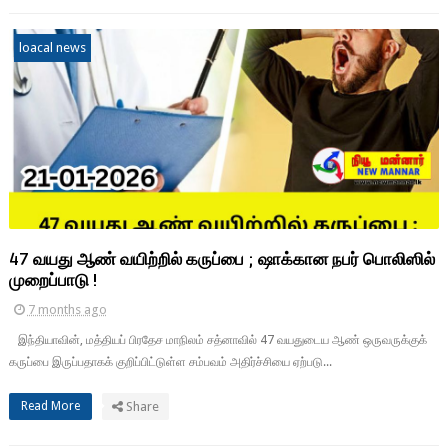
loacal news
47 வயது ஆண் வயிற்றில் கருப்பை ; ஷாக்கான நபர் பொலிஸில்
முறைப்பாடு !
7 months ago
இந்தியாவின், மத்தியப் பிரதேச மாநிலம் சத்னாவில் 47 வயதுடைய ஆண் ஒருவருக்குக்
கருப்பை இருப்பதாகக் குறிப்பிட்டுள்ள சம்பவம் அதிர்ச்சியை ஏற்படு...
Read More
Share