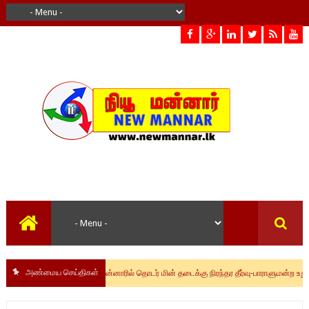
mannar news
அண்மைய செய்திகள்
மன்னாரில் தொடர் மின் தடைக்கு நிரந்தர தீர்வு-பாராளுமன்ற உறுப்பினர் ஜெ