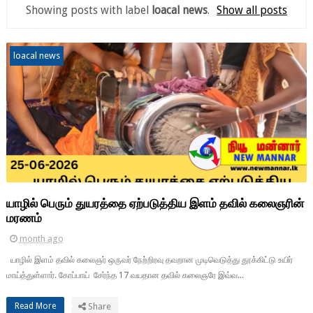
Showing posts with label
loacal news
.
Show all posts
loacal news
யாழில் பெரும் துயரத்தை ஏற்படுத்திய இளம் தவில் கலைஞரின்
மரணம்
month ago
யாழில் இளம் தவில் கலைஞர் ஒருவர் நேற்றிரவு தவறான முடிவெடுத்து தூக்கிட்டு உயிர்
மாய்த்துள்ளார். கோப்பாய் சேர்ந்த 17 வயதான தவில் கலைஞரே இவ்வ...
Read More
Share