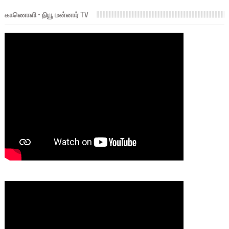
காணொளி - நியூ மன்னார் TV