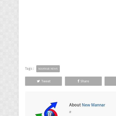
Tags :
MANNAR NEWS
Tweet
Share
About
New Mannar
#