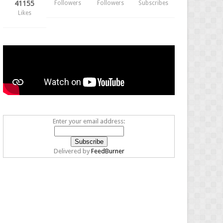
41155
Followers
Followers
Subscribes
Likes
Enter your email address:
Delivered by
FeedBurner