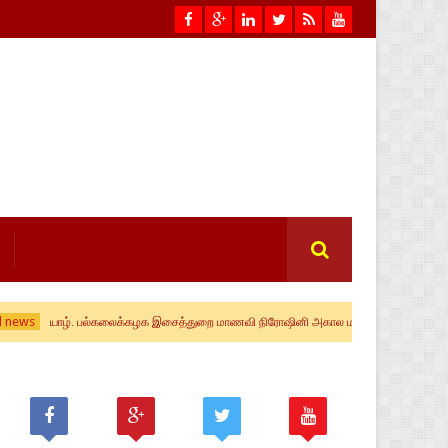
local news
யாழ். பல்கலைக்கழக இசைத்துறை மாணவி நிரோஷினி அகால மரணம்
க