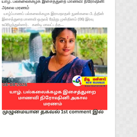
யாழ். பல்கலைக்கழக இசைத்துறை மாணவி நிரோஷினி
அகால மரணம்
யாழ்ப்பாணப் பல்கலைக்கழக இராமநாதன் நுண்கலை பீடத்தின்
இசைத்துறை மாணவி ஒருவர் நேற்று முன்தினம் (06) இரவு
உயிரிழந்துள்ளார். கண்டி மாவட்டத்த...