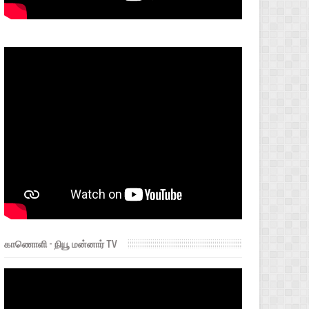
காணொளி - நியூ மன்னார் TV