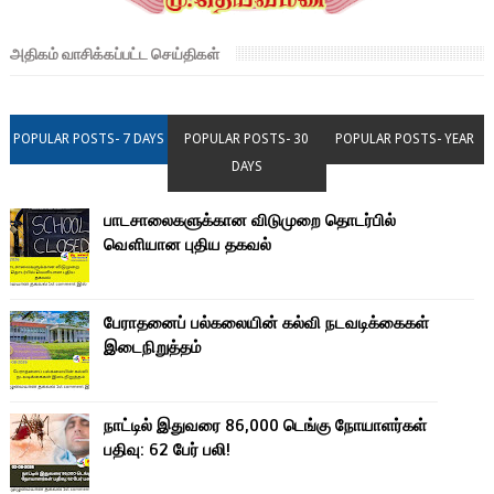
அதிகம் வாசிக்கப்பட்ட செய்திகள்
POPULAR POSTS- 7 DAYS
POPULAR POSTS- 30
POPULAR POSTS- YEAR
DAYS
பாடசாலைகளுக்கான விடுமுறை தொடர்பில்
வௌியான புதிய தகவல்
பேராதனைப் பல்கலையின் கல்வி நடவடிக்கைகள்
இடைநிறுத்தம்
நாட்டில் இதுவரை 86,000 டெங்கு நோயாளர்கள்
பதிவு: 62 பேர் பலி!