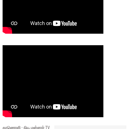
காணொளி - நியூ மன்னார் TV