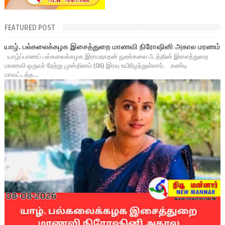
FEATURED POST
யாழ். பல்கலைக்கழக இசைத்துறை மாணவி நிரோஷினி அகால மரணம்
யாழ்ப்பாணப் பல்கலைக்கழக இராமநாதன் நுண்கலை பீடத்தின் இசைத்துறை
மாணவி ஒருவர் நேற்று முன்தினம் (06) இரவு உயிரிழந்துள்ளார். கண்டி
மாவட்டத்த...