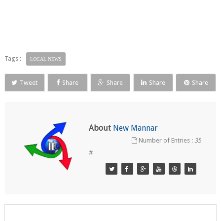
Tags :
LOCAL NEWS
Tweet
Share
Share
Share
Share
About
New Mannar
Number of Entries :
35
#