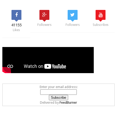
41155
Followers
Followers
Subscribes
Likes
Enter your email address:
Delivered by
FeedBurner