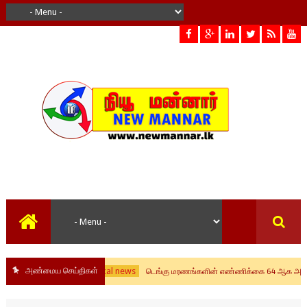
அண்மைய செய்திகள்
local news
டெங்கு மரணங்களின் எண்ணிக்கை 64 ஆக அதிகரிப்பு