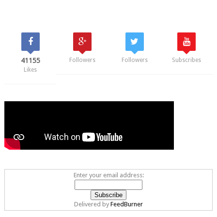
41155
Followers
Followers
Subscribes
Likes
Enter your email address:
Delivered by
FeedBurner