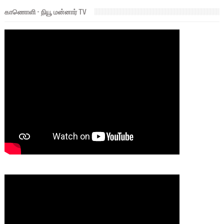
காணொளி - நியூ மன்னார் TV