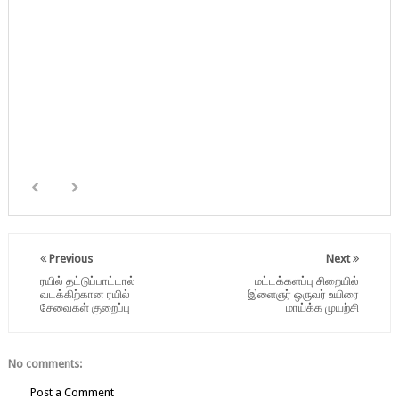
Previous
Next
ரயில் தட்டுப்பாட்டால்
மட்டக்களப்பு சிறையில்
வடக்கிற்கான ரயில்
இளைஞர் ஒருவர் உயிரை
சேவைகள் குறைப்பு
மாய்க்க முயற்சி
No comments:
Post a Comment