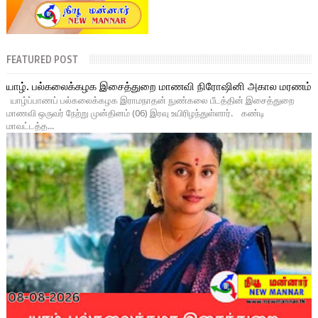
FEATURED POST
யாழ். பல்கலைக்கழக இசைத்துறை மாணவி நிரோஷினி அகால மரணம்
யாழ்ப்பாணப் பல்கலைக்கழக இராமநாதன் நுண்கலை பீடத்தின் இசைத்துறை
மாணவி ஒருவர் நேற்று முன்தினம் (06) இரவு உயிரிழந்துள்ளார். கண்டி
மாவட்டத்த...