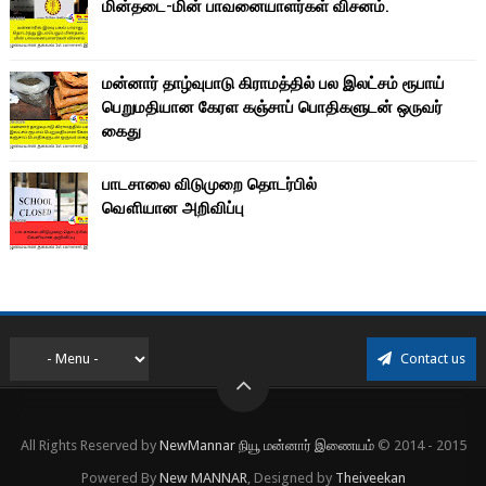
மின்தடை-மின் பாவனையாளர்கள் விசனம்.
மன்னார் தாழ்வுபாடு கிராமத்தில் பல இலட்சம் ரூபாய்
பெறுமதியான கேரள கஞ்சாப் பொதிகளுடன் ஒருவர்
கைது
பாடசாலை விடுமுறை தொடர்பில்
வௌியான அறிவிப்பு
Contact us
All Rights Reserved by
NewMannar நியூ மன்னார் இணையம்
© 2014 - 2015
Powered By
New MANNAR
, Designed by
Theiveekan