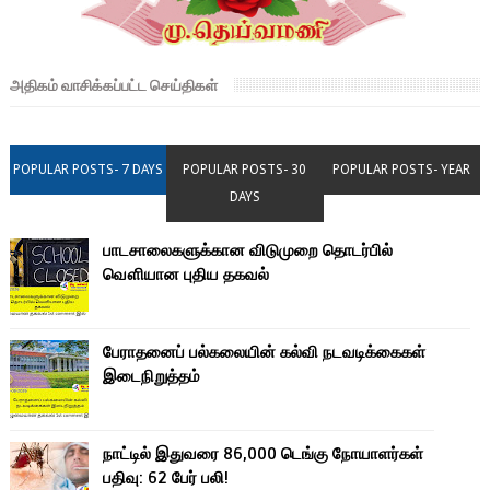
அதிகம் வாசிக்கப்பட்ட செய்திகள்
POPULAR POSTS- 7 DAYS
POPULAR POSTS- 30
POPULAR POSTS- YEAR
DAYS
பாடசாலைகளுக்கான விடுமுறை தொடர்பில்
வௌியான புதிய தகவல்
பேராதனைப் பல்கலையின் கல்வி நடவடிக்கைகள்
இடைநிறுத்தம்
நாட்டில் இதுவரை 86,000 டெங்கு நோயாளர்கள்
பதிவு: 62 பேர் பலி!