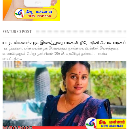
FEATURED POST
யாழ். பல்கலைக்கழக இசைத்துறை மாணவி நிரோஷினி அகால மரணம்
யாழ்ப்பாணப் பல்கலைக்கழக இராமநாதன் நுண்கலை பீடத்தின் இசைத்துறை
மாணவி ஒருவர் நேற்று முன்தினம் (06) இரவு உயிரிழந்துள்ளார். கண்டி
மாவட்டத்த...