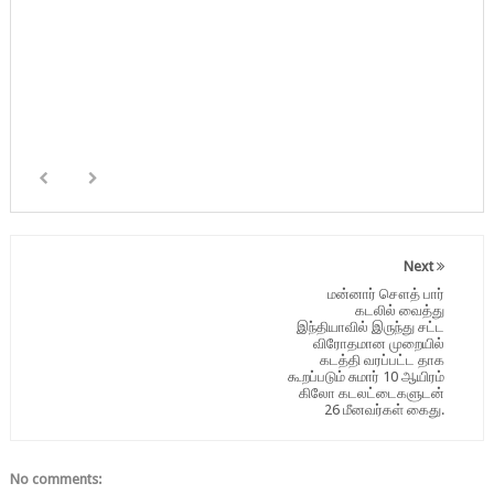
Next
மன்னார் சௌத் பார்
கடலில் வைத்து
இந்தியாவில் இருந்து சட்ட
விரோதமான முறையில்
கடத்தி வரப்பட்ட தாக
கூறப்படும் சுமார் 10 ஆயிரம்
கிலோ கடலட்டைகளுடன்
26 மீனவர்கள் கைது.
No comments: