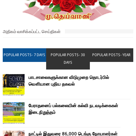
அதிகம் வாசிக்கப்பட்ட செய்திகள்
POPULAR POSTS- 7 DAYS
POPULAR POSTS- 30
POPULAR POSTS- YEAR
DAYS
பாடசாலைகளுக்கான விடுமுறை தொடர்பில்
வௌியான புதிய தகவல்
பேராதனைப் பல்கலையின் கல்வி நடவடிக்கைகள்
இடைநிறுத்தம்
நாட்டில் இதுவரை 86,000 டெங்கு நோயாளர்கள்