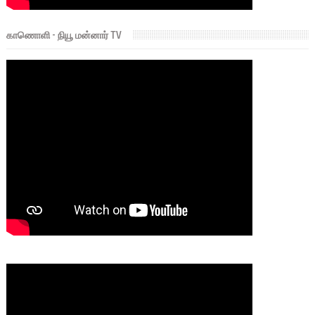
காணொளி - நியூ மன்னார் TV