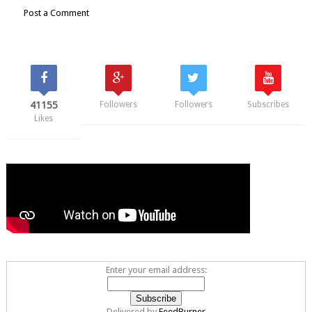
Post a Comment
41155
Followers
Followers
Subscribes
Likes
Enter your email address:
Delivered by
FeedBurner