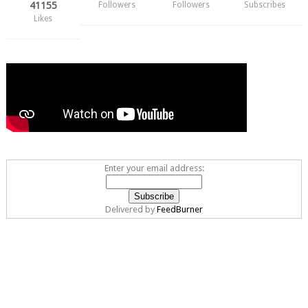
41155
Followers
Followers
Subscribes
Likes
Enter your email address:
Delivered by
FeedBurner