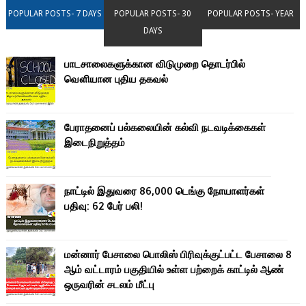
POPULAR POSTS- 7 DAYS
POPULAR POSTS- 30
POPULAR POSTS- YEAR
DAYS
பாடசாலைகளுக்கான விடுமுறை தொடர்பில்
வௌியான புதிய தகவல்
பேராதனைப் பல்கலையின் கல்வி நடவடிக்கைகள்
இடைநிறுத்தம்
நாட்டில் இதுவரை 86,000 டெங்கு நோயாளர்கள்
பதிவு: 62 பேர் பலி!
மன்னார் பேசாலை பொலிஸ் பிரிவுக்குட்பட்ட பேசாலை 8
ஆம் வட்டாரம் பகுதியில் உள்ள பற்றைக் காட்டில் ஆண்
ஒருவரின் சடலம் மீட்பு