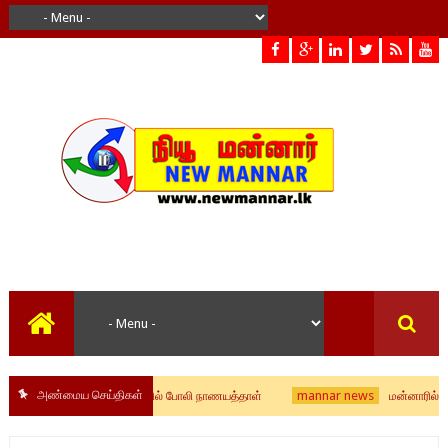
அண்மைய செய்திகள்
mannar news
ிநொச்சி வங்கியொன்றில் போலி நாணயத்தாள்
மன்னாரில் தொடர் மின்