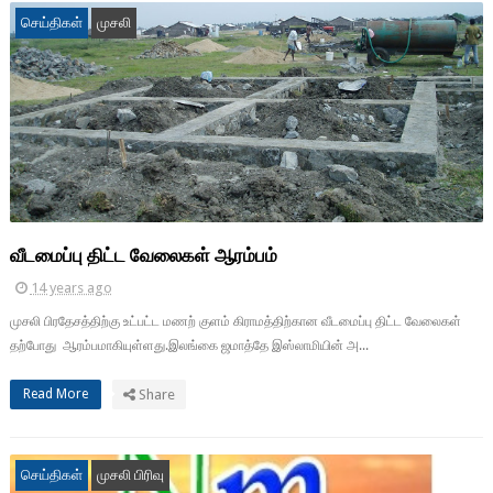
செய்திகள்
முசலி
வீடமைப்பு திட்ட வேலைகள் ஆரம்பம்
14 years ago
முசலி பிரதேசத்திற்கு உட்பட்ட மணற் குளம் கிராமத்திற்கான வீடமைப்பு திட்ட வேலைகள்
தற்போது ஆரம்பமாகியுள்ளது.இலங்கை ஜமாத்தே இஸ்லாமியின் அ...
Read More
Share
செய்திகள்
முசலி பிரிவு