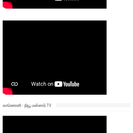
காணொளி - நியூ மன்னார் TV