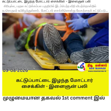
கட்டுப்பாட்டை இழந்த மோட்டார் சைக்கிள் - இளைஞன் பலி
கிரியுல்ல, பஹல கட்டுக்கம்பல பகுதியில் இடம்பெற்ற வீதி விபத்தொன்றில்
நபரொருவர் உயிரிழந்துள்ளார். மோட்டார் சைக்கிளொன்று வேகத்தைக் கட்டுப்படு...