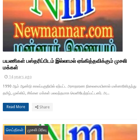
பயணிகள் பஸ்தரிப்பிடம் இல்லாமல் ஏங்கித்தவிக்கும் முசலி
மக்கள்
14 years ago
1990 ஆம் ஆண்டு காலப்பகுதியில் ஏற்பட்ட அசாதாரண நிலைமையினால் மன்னாரிலிருந்து
தமிழ், முஸ்லிம், சிங்கள மக்கள் பலவந்தமாக வெளியேற்றப்பட்டனர். அ...
Read More
Share
செய்திகள்
முசலி பிரிவு