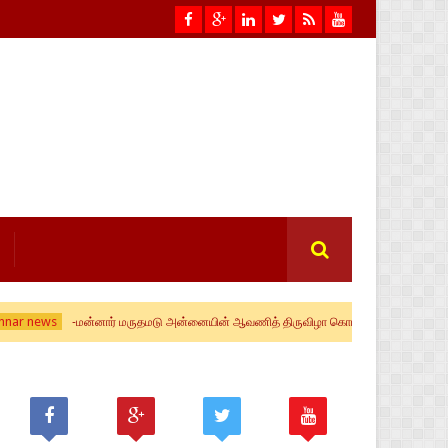
-மன்னார் மருதமடு அன்னையின் ஆவணித் திருவிழா கொடியேற்றத்துடன் ஆரம்பம்- ஆயிரக்கண