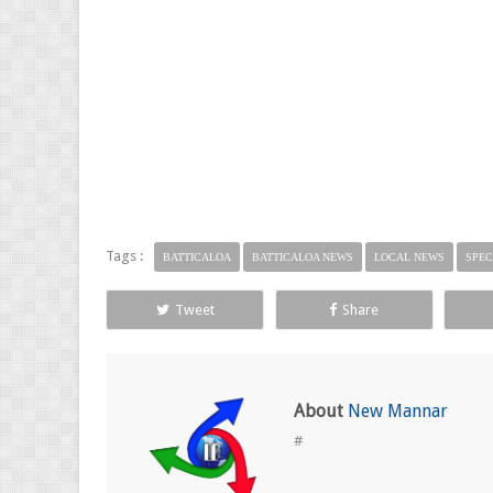
Tags :
BATTICALOA
BATTICALOA NEWS
LOCAL NEWS
SPEC
Tweet
Share
About
New Mannar
#