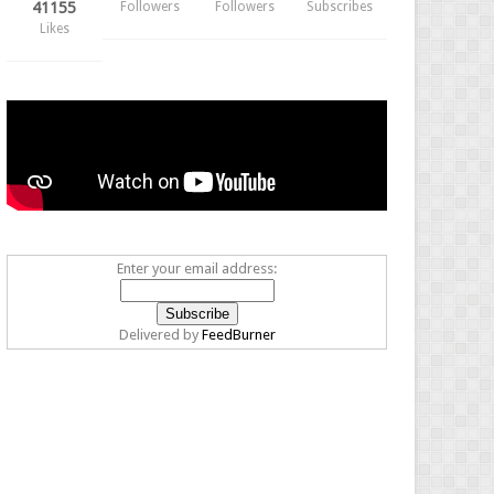
41155
Followers
Followers
Subscribes
Likes
Enter your email address:
Delivered by
FeedBurner