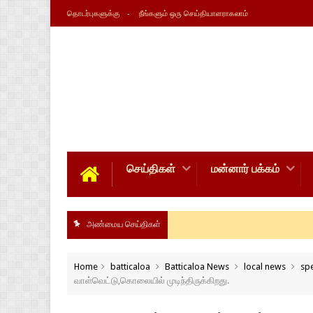
தொடர்புகளுக்கு
நீங்களும் ஒரு செய்தியாளராகலாம்
செய்திகள்
மன்னார் பக்கம்
அண்மைய செய்திகள்
Home
batticaloa
Batticaloa News
local news
spe
வாள்வெட்டு,கொலையில் முடிந்திருக்கிறது.