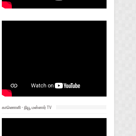
காணொளி - நியூ மன்னார் TV