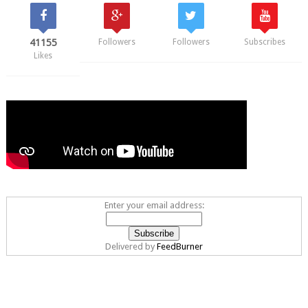
41155
Followers
Followers
Subscribes
Likes
Enter your email address:
Delivered by
FeedBurner