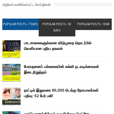
அதிகம் வாசிக்கப்பட்ட செய்திகள்
POPULAR POSTS- 7 DAYS
POPULAR POSTS- 30
POPULAR POSTS- YEAR
DAYS
பாடசாலைகளுக்கான விடுமுறை தொடர்பில்
வௌியான புதிய தகவல்
பேராதனைப் பல்கலையின் கல்வி நடவடிக்கைகள்
இடைநிறுத்தம்
நாட்டில் இதுவரை 86,000 டெங்கு நோயாளர்கள்
பதிவு: 62 பேர் பலி!
யாழ்ப்பாணத்திற்கும் வருகின்றது மெட்ரோ