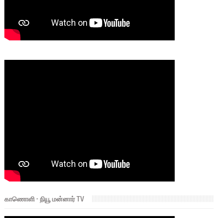
காணொளி - நியூ மன்னார் TV