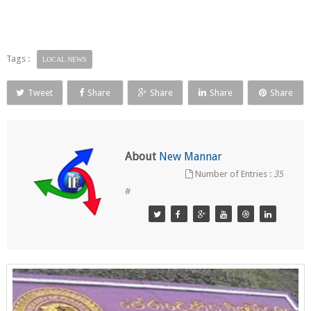
Tags :
LOCAL NEWS
Tweet
Share
Share
Share
Share
About
New Mannar
Number of Entries :
35
#