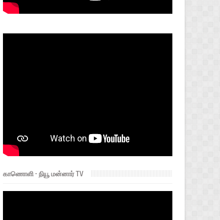
காணொளி - நியூ மன்னார் TV