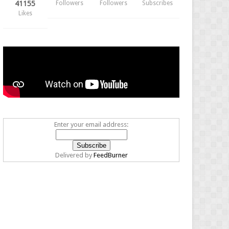
41155
Followers
Followers
Subscribes
Likes
Enter your email address:
Delivered by
FeedBurner