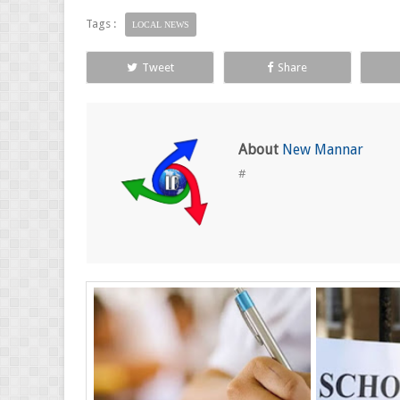
Tags :
LOCAL NEWS
Tweet
Share
About
New Mannar
#