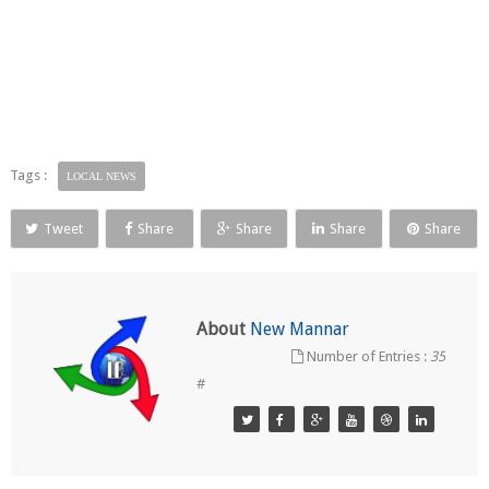
Tags :
LOCAL NEWS
Tweet
Share
Share
Share
Share
About
New Mannar
Number of Entries :
35
#