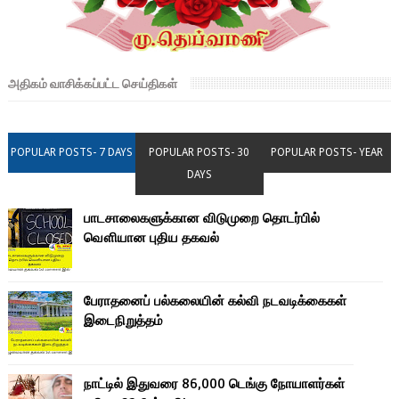
அதிகம் வாசிக்கப்பட்ட செய்திகள்
POPULAR POSTS- 7 DAYS
POPULAR POSTS- 30
POPULAR POSTS- YEAR
DAYS
பாடசாலைகளுக்கான விடுமுறை தொடர்பில்
வௌியான புதிய தகவல்
பேராதனைப் பல்கலையின் கல்வி நடவடிக்கைகள்
இடைநிறுத்தம்
நாட்டில் இதுவரை 86,000 டெங்கு நோயாளர்கள்