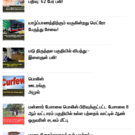
பதிவு: 62 பேர் பலி!
யாழ்ப்பாணத்திற்கும் வருகின்றது மெட்ரோ
பேருந்து சேவை!
மடு திருத்தல பகுதியில் விபத்து:-
இளைஞன் பலி!
பொலிஸ்
ஊடரங்கு
அமுல்
மன்னார் பேசாலை பொலிஸ் பிரிவுக்குட்பட்ட பேசாலை 8
ஆம் வட்டாரம் பகுதியில் உள்ள பற்றைக் காட்டில் ஆண்
ஒருவரின் சடலம் மீட்பு
மஹர சிறைச்சாலைக்குள் பதற்றம் -