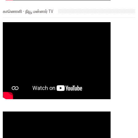
காணொளி - நியூ மன்னார் TV